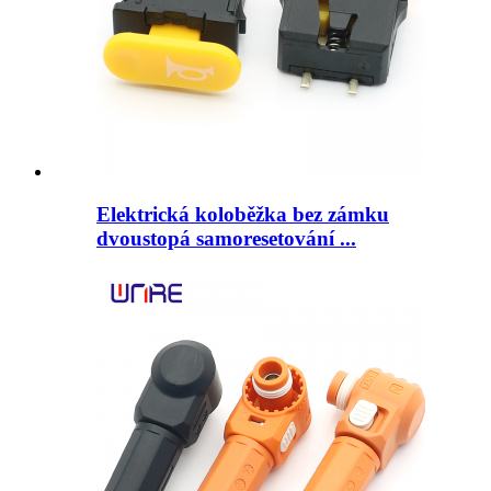
Elektrická koloběžka bez zámku
dvoustopá samoresetování ...