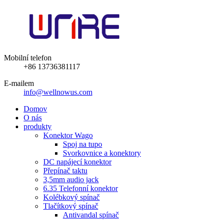
Mobilní telefon
+86 13736381117
E-mailem
info@wellnowus.com
Domov
O nás
produkty
Konektor Wago
Spoj na tupo
Svorkovnice a konektory
DC napájecí konektor
Přepínač taktu
3,5mm audio jack
6.35 Telefonní konektor
Kolébkový spínač
Tlačítkový spínač
Antivandal spínač