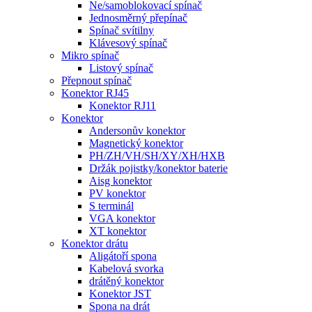
Ne/samoblokovací spínač
Jednosměrný přepínač
Spínač svítilny
Klávesový spínač
Mikro spínač
Listový spínač
Přepnout spínač
Konektor RJ45
Konektor RJ11
Konektor
Andersonův konektor
Magnetický konektor
PH/ZH/VH/SH/XY/XH/HXB
Držák pojistky/konektor baterie
Aisg konektor
PV konektor
S terminál
VGA konektor
XT konektor
Konektor drátu
Aligátoří spona
Kabelová svorka
drátěný konektor
Konektor JST
Spona na drát