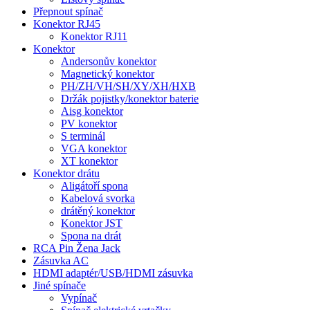
Přepnout spínač
Konektor RJ45
Konektor RJ11
Konektor
Andersonův konektor
Magnetický konektor
PH/ZH/VH/SH/XY/XH/HXB
Držák pojistky/konektor baterie
Aisg konektor
PV konektor
S terminál
VGA konektor
XT konektor
Konektor drátu
Aligátoří spona
Kabelová svorka
drátěný konektor
Konektor JST
Spona na drát
RCA Pin Žena Jack
Zásuvka AC
HDMI adaptér/USB/HDMI zásuvka
Jiné spínače
Vypínač