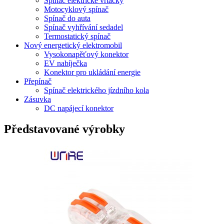
Spínač elektrické vrtačky
Motocyklový spínač
Spínač do auta
Spínač vyhřívání sedadel
Termostatický spínač
Nový energetický elektromobil
Vysokonapěťový konektor
EV nabíječka
Konektor pro ukládání energie
Přepínač
Spínač elektrického jízdního kola
Zásuvka
DC napájecí konektor
Představované výrobky