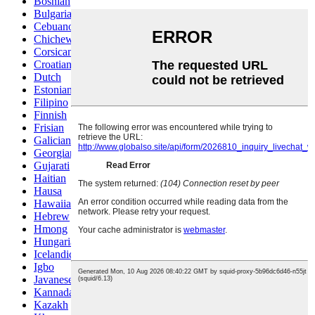
Bosnian
Bulgarian
Cebuano
Chichewa
Corsican
Croatian
Dutch
Estonian
Filipino
Finnish
Frisian
Galician
Georgian
Gujarati
Haitian
Hausa
Hawaiian
Hebrew
Hmong
Hungarian
Icelandic
Igbo
Javanese
Kannada
Kazakh