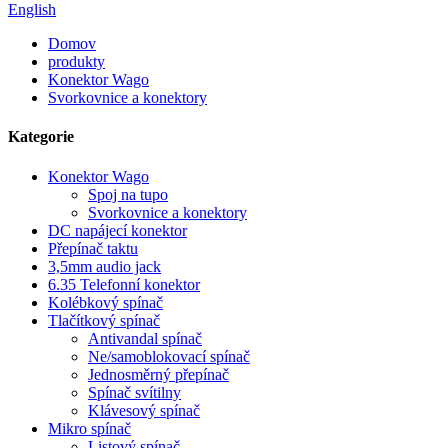
English
Domov
produkty
Konektor Wago
Svorkovnice a konektory
Kategorie
Konektor Wago
Spoj na tupo
Svorkovnice a konektory
DC napájecí konektor
Přepínač taktu
3,5mm audio jack
6.35 Telefonní konektor
Kolébkový spínač
Tlačítkový spínač
Antivandal spínač
Ne/samoblokovací spínač
Jednosměrný přepínač
Spínač svítilny
Klávesový spínač
Mikro spínač
Listový spínač