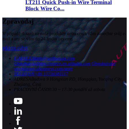
LT211 Quick Push-in Wire Terminal
Block Wire Co...
Zpravodaj
V případě dotazů na naše produkty nebo ceník nám zanechte svůj e-
mail a my se vám do 24 hodin ozveme.
PŘEDLOŽIT
E-MAILEM
info@wellnowus.com
Objednávání
https://wnrcn.en.alibaba.com
Objednávání
vzorků
wnre.aliexpress.com/store
TELEFON
+86 13736381117
ADRESA
Budova 9 Hongxian RD, Hongqiao, Yueqing City,
Zhejiang, Čína
PRACOVNÍ ČAS
08:30 ~ 17:30 pondělí až sobota