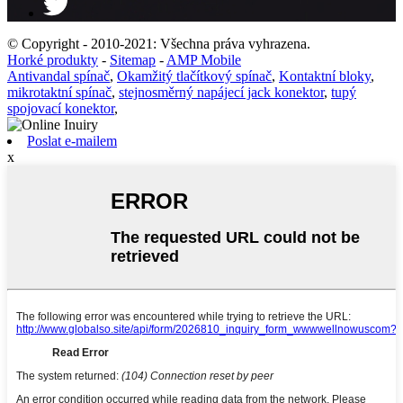
© Copyright - 2010-2021: Všechna práva vyhrazena.
Horké produkty
-
Sitemap
-
AMP Mobile
Antivandal spínač
,
Okamžitý tlačítkový spínač
,
Kontaktní bloky
,
mikrotaktní spínač
,
stejnosměrný napájecí jack konektor
,
tupý
spojovací konektor
,
Poslat e-mailem
x