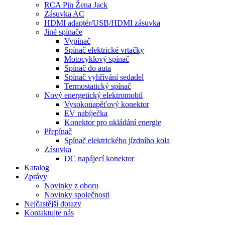
RCA Pin Žena Jack
Zásuvka AC
HDMI adaptér/USB/HDMI zásuvka
Jiné spínače
Vypínač
Spínač elektrické vrtačky
Motocyklový spínač
Spínač do auta
Spínač vyhřívání sedadel
Termostatický spínač
Nový energetický elektromobil
Vysokonapěťový konektor
EV nabíječka
Konektor pro ukládání energie
Přepínač
Spínač elektrického jízdního kola
Zásuvka
DC napájecí konektor
Katalog
Zprávy
Novinky z oboru
Novinky společnosti
Nejčastější dotazy
Kontaktujte nás