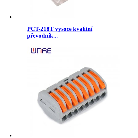
PCT-218T vysoce kvalitní
převodník...