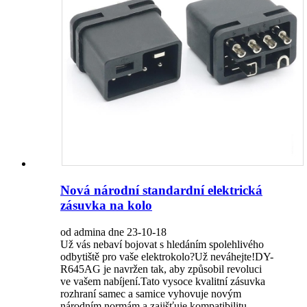
Nová národní standardní elektrická
zásuvka na kolo
od admina dne 23-10-18
Už vás nebaví bojovat s hledáním spolehlivého
odbytiště pro vaše elektrokolo?Už neváhejte!DY-
R645AG je navržen tak, aby způsobil revoluci
ve vašem nabíjení.Tato vysoce kvalitní zásuvka
rozhraní samec a samice vyhovuje novým
národním normám a zajišťuje kompatibilitu...