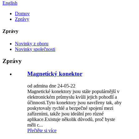
English
Domov
Zprávy
Zprávy
Novinky z oboru
Novinky společnosti
Zprávy
Magnetický konektor
od admina dne 24-05-22
Magnetické konektory jsou stále populárnější v
elektronickém průmyslu kvůli jejich pohodlí a
účinnosti.Tyto konektory jsou navrženy tak, aby
poskytovaly rychlé a bezpečné spojení mezi
zařízeními, takže jsou ideální pro různé
aplikace.Existuje několik důvodů, proč byste
měli c...
Přečtěte si více