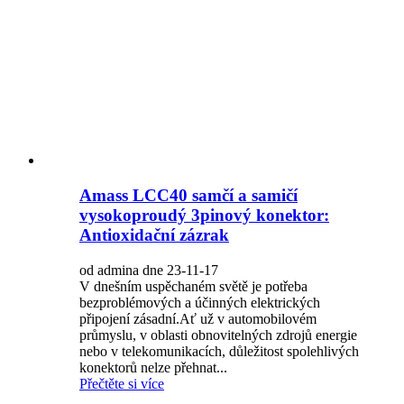
Amass LCC40 samčí a samičí
vysokoproudý 3pinový konektor:
Antioxidační zázrak
od admina dne 23-11-17
V dnešním uspěchaném světě je potřeba
bezproblémových a účinných elektrických
připojení zásadní.Ať už v automobilovém
průmyslu, v oblasti obnovitelných zdrojů energie
nebo v telekomunikacích, důležitost spolehlivých
konektorů nelze přehnat...
Přečtěte si více