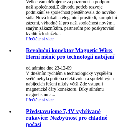
Velice vám děkujeme za pozornost a podporu
naší společnosti.Z důvodu potřeb rozvoje
podnikání se společnost přestěhovala do nového
sídla.Nová lokalita elegantní prostředí, kompletní
zázemí, výhodnější pro naši společnost novým i
starým zákazníkům, partnerům pro poskytování
kvalitních služeb...
Přečtěte si více
Revoluční konektor Magnetic Wire:
Herní měnič pro technologii nabíjení
od admina dne 23-12-09
V dnešním rychlém a technologicky vyspělém
světě nebyla potřeba efektivních a spolehlivých
nabíjecích řešení nikdy větší.Zde vstupují
magnetické čáry konektoru. Díky silnému
magnetismu a...
Přečtěte si více
Představujeme 7,4V vyhřívané
rukavice: Nezbytnost pro chladné
počasí