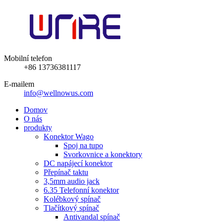
Mobilní telefon
+86 13736381117
E-mailem
info@wellnowus.com
Domov
O nás
produkty
Konektor Wago
Spoj na tupo
Svorkovnice a konektory
DC napájecí konektor
Přepínač taktu
3,5mm audio jack
6.35 Telefonní konektor
Kolébkový spínač
Tlačítkový spínač
Antivandal spínač