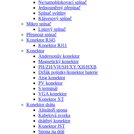
Ne/samoblokovací spínač
Jednosměrný přepínač
Spínač svítilny
Klávesový spínač
Mikro spínač
Listový spínač
Přepnout spínač
Konektor RJ45
Konektor RJ11
Konektor
Andersonův konektor
Magnetický konektor
PH/ZH/VH/SH/XY/XH/HXB
Držák pojistky/konektor baterie
Aisg konektor
PV konektor
S terminál
VGA konektor
Konektor XT
Konektor drátu
Aligátoří spona
Kabelová svorka
drátěný konektor
Konektor JST
Spona na drát