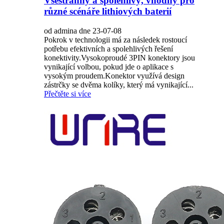
Všestranný a spolehlivý, vhodný pro
různé scénáře lithiových baterií
od admina dne 23-07-08
Pokrok v technologii má za následek rostoucí
potřebu efektivních a spolehlivých řešení
konektivity.Vysokoproudé 3PIN konektory jsou
vynikající volbou, pokud jde o aplikace s
vysokým proudem.Konektor využívá design
zástrčky se dvěma kolíky, který má vynikající...
Přečtěte si více