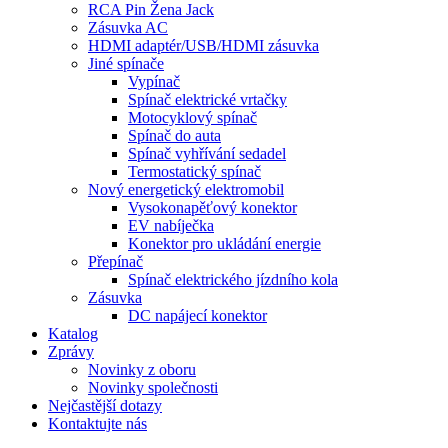
RCA Pin Žena Jack
Zásuvka AC
HDMI adaptér/USB/HDMI zásuvka
Jiné spínače
Vypínač
Spínač elektrické vrtačky
Motocyklový spínač
Spínač do auta
Spínač vyhřívání sedadel
Termostatický spínač
Nový energetický elektromobil
Vysokonapěťový konektor
EV nabíječka
Konektor pro ukládání energie
Přepínač
Spínač elektrického jízdního kola
Zásuvka
DC napájecí konektor
Katalog
Zprávy
Novinky z oboru
Novinky společnosti
Nejčastější dotazy
Kontaktujte nás