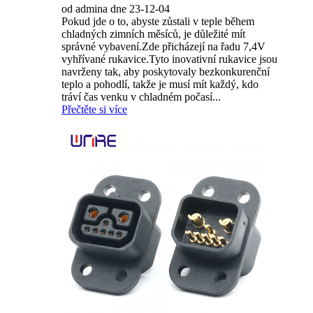
od admina dne 23-12-04
Pokud jde o to, abyste zůstali v teple během
chladných zimních měsíců, je důležité mít
správné vybavení.Zde přicházejí na řadu 7,4V
vyhřívané rukavice.Tyto inovativní rukavice jsou
navrženy tak, aby poskytovaly bezkonkurenční
teplo a pohodlí, takže je musí mít každý, kdo
tráví čas venku v chladném počasí...
Přečtěte si více