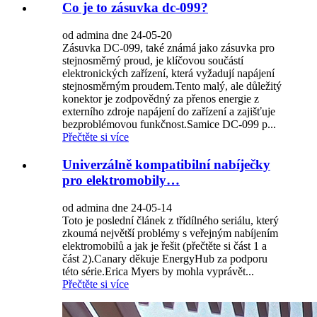
Co je to zásuvka dc-099?
od admina dne 24-05-20
Zásuvka DC-099, také známá jako zásuvka pro
stejnosměrný proud, je klíčovou součástí
elektronických zařízení, která vyžadují napájení
stejnosměrným proudem.Tento malý, ale důležitý
konektor je zodpovědný za přenos energie z
externího zdroje napájení do zařízení a zajišťuje
bezproblémovou funkčnost.Samice DC-099 p...
Přečtěte si více
Univerzálně kompatibilní nabíječky
pro elektromobily…
od admina dne 24-05-14
Toto je poslední článek z třídílného seriálu, který
zkoumá největší problémy s veřejným nabíjením
elektromobilů a jak je řešit (přečtěte si část 1 a
část 2).Canary děkuje EnergyHub za podporu
této série.Erica Myers by mohla vyprávět...
Přečtěte si více