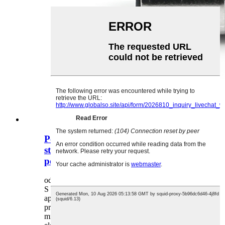
Podrobnosti o zásuvce
stejnosměrného proudu a prostředí
použití
od admina dne 23-03-30
S pokrokem technologie a rozšiřováním
aplikačních oblastí jsou zásuvky stejnosměrného
proudu lidmi postupně oceňovány a používány.V
mnoha praktických aplikacích hrají stejnosměrné