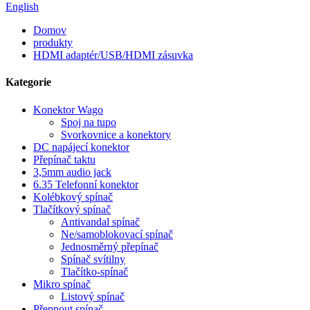
English
Domov
produkty
HDMI adaptér/USB/HDMI zásuvka
Kategorie
Konektor Wago
Spoj na tupo
Svorkovnice a konektory
DC napájecí konektor
Přepínač taktu
3,5mm audio jack
6.35 Telefonní konektor
Kolébkový spínač
Tlačítkový spínač
Antivandal spínač
Ne/samoblokovací spínač
Jednosměrný přepínač
Spínač svítilny
Tlačítko-spínač
Mikro spínač
Listový spínač
Přepnout spínač