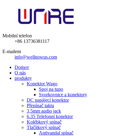
Mobilní telefon
+86 13736381117
E-mailem
info@wellnowus.com
Domov
O nás
produkty
Konektor Wago
Spoj na tupo
Svorkovnice a konektory
DC napájecí konektor
Přepínač taktu
3,5mm audio jack
6.35 Telefonní konektor
Kolébkový spínač
Tlačítkový spínač
Antivandal spínač