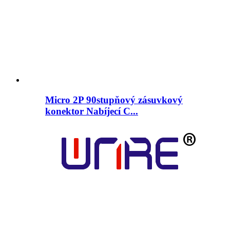
Micro 2P 90stupňový zásuvkový
konektor Nabíjecí C...