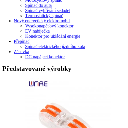
Motocyklový spínač
Spínač do auta
Spínač vyhřívání sedadel
Termostatický spínač
Nový energetický elektromobil
Vysokonapěťový konektor
EV nabíječka
Konektor pro ukládání energie
Přepínač
Spínač elektrického jízdního kola
Zásuvka
DC napájecí konektor
Představované výrobky