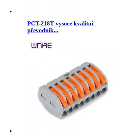
PCT-218T vysoce kvalitní
převodník...