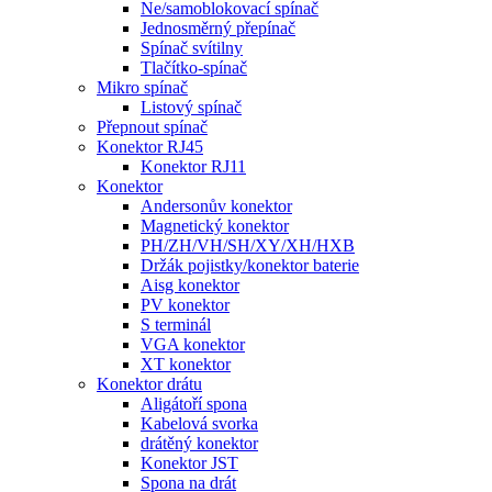
Ne/samoblokovací spínač
Jednosměrný přepínač
Spínač svítilny
Tlačítko-spínač
Mikro spínač
Listový spínač
Přepnout spínač
Konektor RJ45
Konektor RJ11
Konektor
Andersonův konektor
Magnetický konektor
PH/ZH/VH/SH/XY/XH/HXB
Držák pojistky/konektor baterie
Aisg konektor
PV konektor
S terminál
VGA konektor
XT konektor
Konektor drátu
Aligátoří spona
Kabelová svorka
drátěný konektor
Konektor JST
Spona na drát