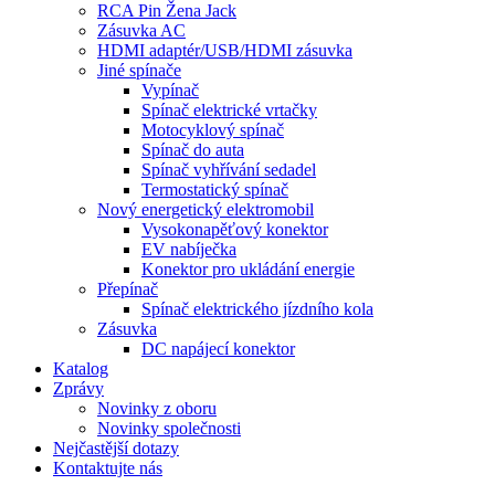
RCA Pin Žena Jack
Zásuvka AC
HDMI adaptér/USB/HDMI zásuvka
Jiné spínače
Vypínač
Spínač elektrické vrtačky
Motocyklový spínač
Spínač do auta
Spínač vyhřívání sedadel
Termostatický spínač
Nový energetický elektromobil
Vysokonapěťový konektor
EV nabíječka
Konektor pro ukládání energie
Přepínač
Spínač elektrického jízdního kola
Zásuvka
DC napájecí konektor
Katalog
Zprávy
Novinky z oboru
Novinky společnosti
Nejčastější dotazy
Kontaktujte nás