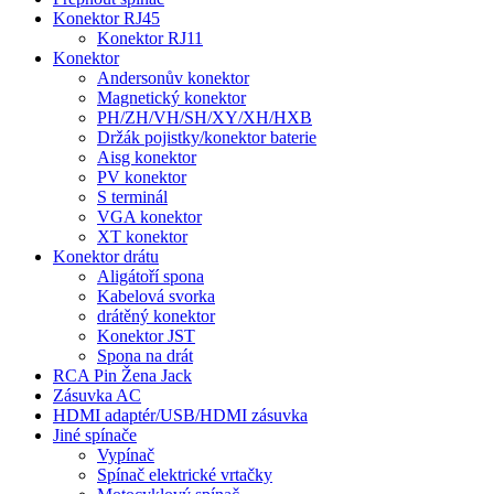
Konektor RJ45
Konektor RJ11
Konektor
Andersonův konektor
Magnetický konektor
PH/ZH/VH/SH/XY/XH/HXB
Držák pojistky/konektor baterie
Aisg konektor
PV konektor
S terminál
VGA konektor
XT konektor
Konektor drátu
Aligátoří spona
Kabelová svorka
drátěný konektor
Konektor JST
Spona na drát
RCA Pin Žena Jack
Zásuvka AC
HDMI adaptér/USB/HDMI zásuvka
Jiné spínače
Vypínač
Spínač elektrické vrtačky