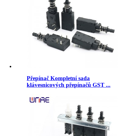
Přepínač Kompletní sada
klávesnicových přepínačů GST ...