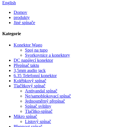
English
Domov
produkty
Jiné spínače
Kategorie
Konektor Wago
Spoj na tupo
Svorkovnice a konektory
DC napájecí konektor
Přepínač taktu
3,5mm audio jack
6.35 Telefonní konektor
Kolébkový spínač
Tlačítkový spínač
Antivandal spínač
Ne/samoblokovací spínač
Jednosměrný přepínač
Spínač svítilny
Tlačítko-spínač
Mikro spínač
Listový spínač
Přepnout spínač