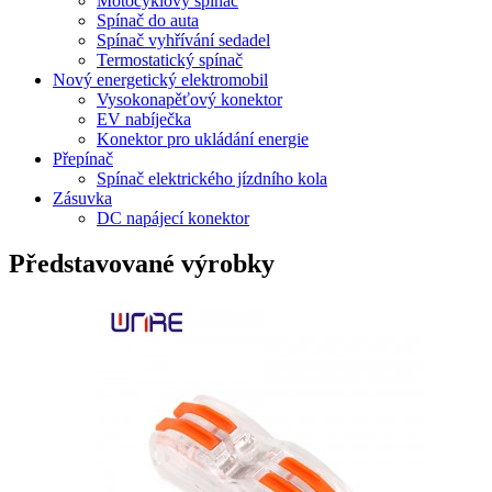
Motocyklový spínač
Spínač do auta
Spínač vyhřívání sedadel
Termostatický spínač
Nový energetický elektromobil
Vysokonapěťový konektor
EV nabíječka
Konektor pro ukládání energie
Přepínač
Spínač elektrického jízdního kola
Zásuvka
DC napájecí konektor
Představované výrobky