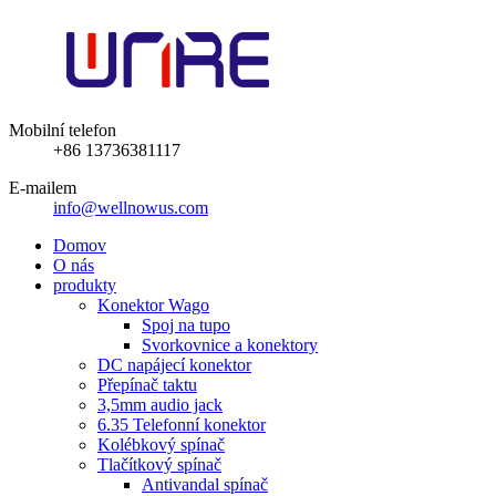
Mobilní telefon
+86 13736381117
E-mailem
info@wellnowus.com
Domov
O nás
produkty
Konektor Wago
Spoj na tupo
Svorkovnice a konektory
DC napájecí konektor
Přepínač taktu
3,5mm audio jack
6.35 Telefonní konektor
Kolébkový spínač
Tlačítkový spínač
Antivandal spínač