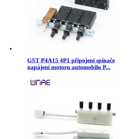
GST P4A15 4P1 připojení spínače
napájení motoru automobilu P...