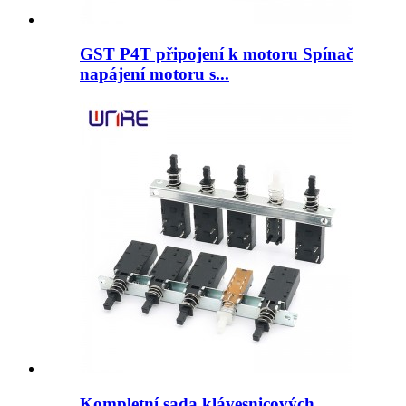
GST P4T připojení k motoru Spínač
napájení motoru s...
Kompletní sada klávesnicových