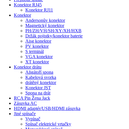
Konektor RJ45
Konektor RJ11
Konektor
Andersonův konektor
Magnetický konektor
PH/ZH/VH/SH/XY/XH/HXB
Držák pojistky/konektor baterie
Aisg konektor
PV konektor
S terminál
VGA konektor
XT konektor
Konektor drátu
Aligátoří spona
Kabelová svorka
drátěný konektor
Konektor JST
Spona na drát
RCA Pin Žena Jack
Zásuvka AC
HDMI adaptér/USB/HDMI zásuvka
Jiné spínače
Vypínač
Spínač elektrické vrtačky