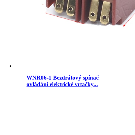
WNR06-1 Bezdrátový spínač
ovládání elektrické vrtačky...