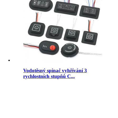
Vodotěsný spínač vyhřívání 3
rychlostních stupňů C...