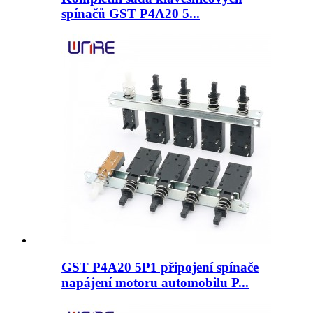
spínačů GST P4A20 5...
GST P4A20 5P1 připojení spínače
napájení motoru automobilu P...