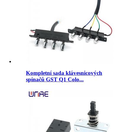
Kompletní sada klávesnicových
spínačů GST Q1 Colo...