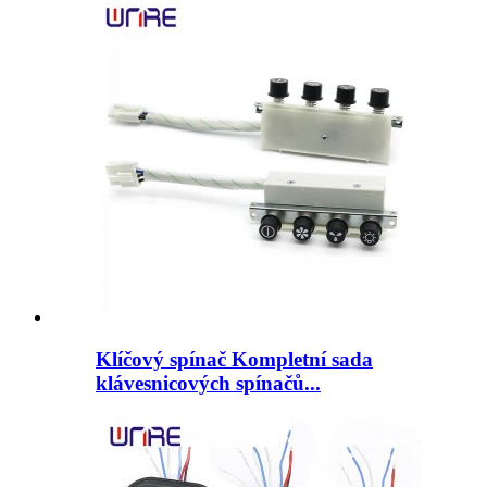
Klíčový spínač Kompletní sada
klávesnicových spínačů...