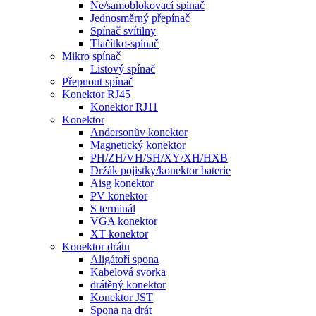
Ne/samoblokovací spínač
Jednosměrný přepínač
Spínač svítilny
Tlačítko-spínač
Mikro spínač
Listový spínač
Přepnout spínač
Konektor RJ45
Konektor RJ11
Konektor
Andersonův konektor
Magnetický konektor
PH/ZH/VH/SH/XY/XH/HXB
Držák pojistky/konektor baterie
Aisg konektor
PV konektor
S terminál
VGA konektor
XT konektor
Konektor drátu
Aligátoří spona
Kabelová svorka
drátěný konektor
Konektor JST
Spona na drát