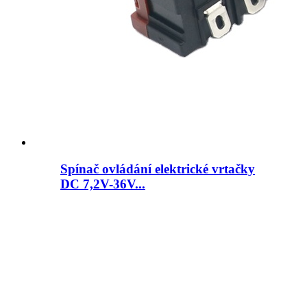
Spínač ovládání elektrické vrtačky
DC 7,2V-36V...