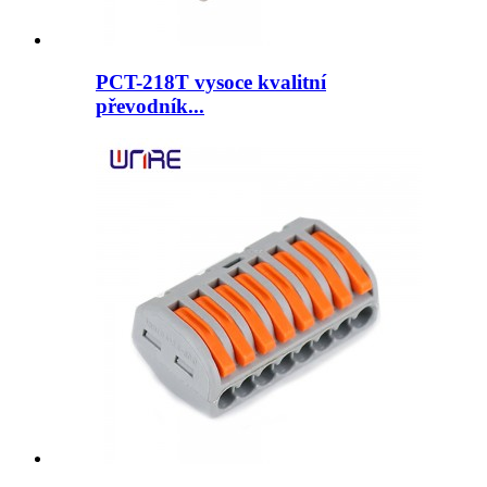
PCT-218T vysoce kvalitní
převodník...