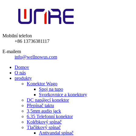
Mobilní telefon
+86 13736381117
E-mailem
info@wellnowus.com
Domov
O nás
produkty
Konektor Wago
Spoj na tupo
Svorkovnice a konektory
DC napájecí konektor
Přepínač taktu
3,5mm audio jack
6.35 Telefonní konektor
Kolébkový spínač
Tlačítkový spínač
Antivandal spínač