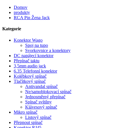
Domov
produkty
RCA Pin Žena Jack
Kategorie
Konektor Wago
Spoj na tupo
Svorkovnice a konektory
DC napájecí konektor
Přepínač taktu
3,5mm audio jack
6.35 Telefonní konektor
Kolébkový spínač
Tlačítkový spínač
Antivandal spínač
Ne/samoblokovací spínač
Jednosměrný přepínač
Spínač svítilny
Klávesový spínač
Mikro spínač
Listový spínač
Přepnout spínač
Konektor RJ45