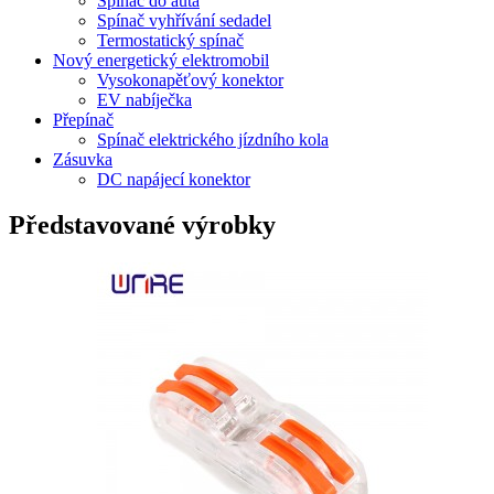
Spínač do auta
Spínač vyhřívání sedadel
Termostatický spínač
Nový energetický elektromobil
Vysokonapěťový konektor
EV nabíječka
Přepínač
Spínač elektrického jízdního kola
Zásuvka
DC napájecí konektor
Představované výrobky