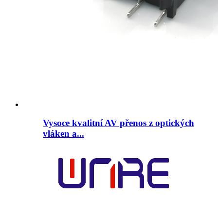
Vysoce kvalitní AV přenos z optických
vláken a...