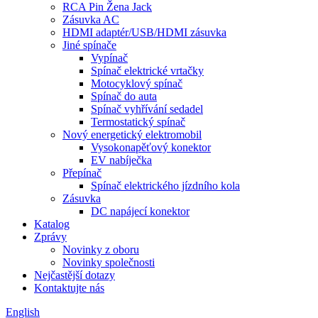
RCA Pin Žena Jack
Zásuvka AC
HDMI adaptér/USB/HDMI zásuvka
Jiné spínače
Vypínač
Spínač elektrické vrtačky
Motocyklový spínač
Spínač do auta
Spínač vyhřívání sedadel
Termostatický spínač
Nový energetický elektromobil
Vysokonapěťový konektor
EV nabíječka
Přepínač
Spínač elektrického jízdního kola
Zásuvka
DC napájecí konektor
Katalog
Zprávy
Novinky z oboru
Novinky společnosti
Nejčastější dotazy
Kontaktujte nás
English