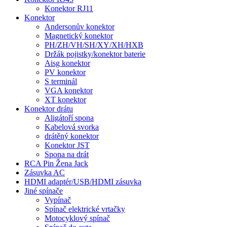
Konektor RJ11
Konektor
Andersonův konektor
Magnetický konektor
PH/ZH/VH/SH/XY/XH/HXB
Držák pojistky/konektor baterie
Aisg konektor
PV konektor
S terminál
VGA konektor
XT konektor
Konektor drátu
Aligátoří spona
Kabelová svorka
drátěný konektor
Konektor JST
Spona na drát
RCA Pin Žena Jack
Zásuvka AC
HDMI adaptér/USB/HDMI zásuvka
Jiné spínače
Vypínač
Spínač elektrické vrtačky
Motocyklový spínač