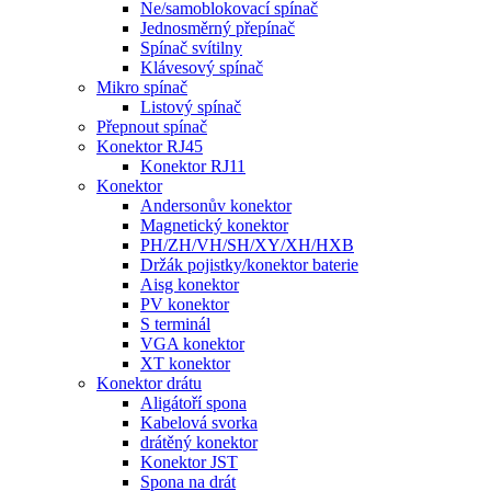
Ne/samoblokovací spínač
Jednosměrný přepínač
Spínač svítilny
Klávesový spínač
Mikro spínač
Listový spínač
Přepnout spínač
Konektor RJ45
Konektor RJ11
Konektor
Andersonův konektor
Magnetický konektor
PH/ZH/VH/SH/XY/XH/HXB
Držák pojistky/konektor baterie
Aisg konektor
PV konektor
S terminál
VGA konektor
XT konektor
Konektor drátu
Aligátoří spona
Kabelová svorka
drátěný konektor
Konektor JST
Spona na drát