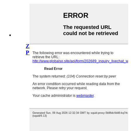
Zásuvka RCA RCA Pin Jack řady
PCB Mount...