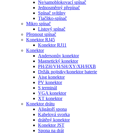
Ne/samoblokovací spínač
Jednosměrný přepínač
Spínač svítilny
Tlačítko-spínač
Mikro spínač
Listový spínač
Přepnout spínač
Konektor RJ45
Konektor RJ11
Konektor
Andersonův konektor
Magnetický konektor
PH/ZH/VH/SH/XY/XH/HXB
Držák pojistky/konektor baterie
Aisg konektor
PV konektor
S terminál
VGA konektor
XT konektor
Konektor drátu
Aligátoří spona
Kabelová svorka
drátěný konektor
Konektor JST
Spona na drát