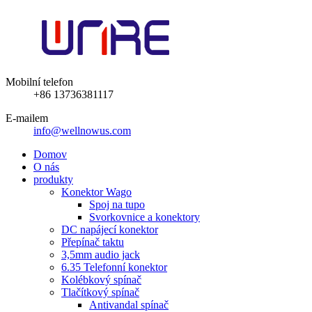
Mobilní telefon
+86 13736381117
E-mailem
info@wellnowus.com
Domov
O nás
produkty
Konektor Wago
Spoj na tupo
Svorkovnice a konektory
DC napájecí konektor
Přepínač taktu
3,5mm audio jack
6.35 Telefonní konektor
Kolébkový spínač
Tlačítkový spínač
Antivandal spínač