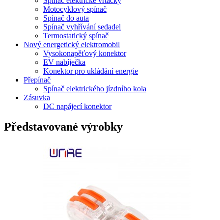
Spínač elektrické vrtačky
Motocyklový spínač
Spínač do auta
Spínač vyhřívání sedadel
Termostatický spínač
Nový energetický elektromobil
Vysokonapěťový konektor
EV nabíječka
Konektor pro ukládání energie
Přepínač
Spínač elektrického jízdního kola
Zásuvka
DC napájecí konektor
Představované výrobky