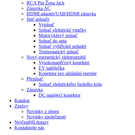
RCA Pin Žena Jack
Zásuvka AC
HDMI adaptér/USB/HDMI zásuvka
Jiné spínače
Vypínač
Spínač elektrické vrtačky
Motocyklový spínač
Spínač do auta
Spínač vyhřívání sedadel
Termostatický spínač
Nový energetický elektromobil
Vysokonapěťový konektor
EV nabíječka
Konektor pro ukládání energie
Přepínač
Spínač elektrického jízdního kola
Zásuvka
DC napájecí konektor
Katalog
Zprávy
Novinky z oboru
Novinky společnosti
Nejčastější dotazy
Kontaktujte nás