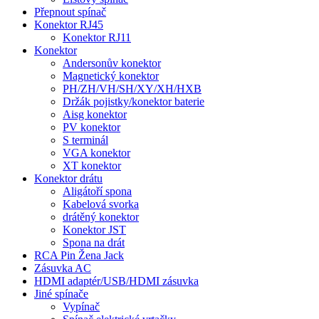
Přepnout spínač
Konektor RJ45
Konektor RJ11
Konektor
Andersonův konektor
Magnetický konektor
PH/ZH/VH/SH/XY/XH/HXB
Držák pojistky/konektor baterie
Aisg konektor
PV konektor
S terminál
VGA konektor
XT konektor
Konektor drátu
Aligátoří spona
Kabelová svorka
drátěný konektor
Konektor JST
Spona na drát
RCA Pin Žena Jack
Zásuvka AC
HDMI adaptér/USB/HDMI zásuvka
Jiné spínače
Vypínač