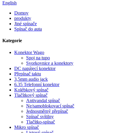
English
Domov
produkty
Jiné spínače
Spínač do auta
Kategorie
Konektor Wago
Spoj na tupo
Svorkovnice a konektory
DC napájecí konektor
Přepínač taktu
3,5mm audio jack
6.35 Telefonní konektor
Kolébkový spínač
Tlačítkový spínač
Antivandal spínač
Ne/samoblokovací spínač
Jednosměrný přepínač
Spínač svítilny
Tlačítko-spínač
Mikro spínač
Listový spínač