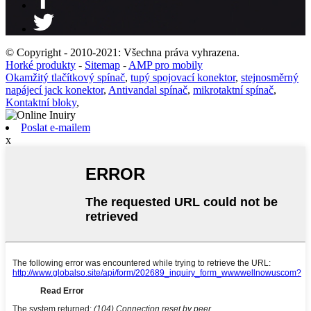
© Copyright - 2010-2021: Všechna práva vyhrazena.
Horké produkty
-
Sitemap
-
AMP pro mobily
Okamžitý tlačítkový spínač
,
tupý spojovací konektor
,
stejnosměrný
napájecí jack konektor
,
Antivandal spínač
,
mikrotaktní spínač
,
Kontaktní bloky
,
Poslat e-mailem
x