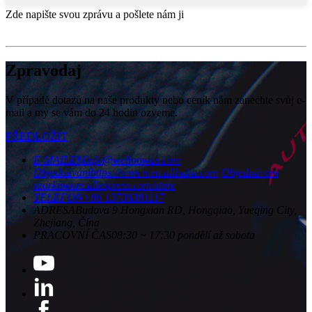
Zde napište svou zprávu a pošlete nám ji
Zpravodaj
V případě dotazů na naše produkty nebo ceník nám zanechte svůj e-
mail a my se vám do 24 hodin ozveme.
PŘEDLOŽIT
E-MAILEM
info@wellnowus.com
Objednávání
https://wnrcn.en.alibaba.com
Objednávání
vzorků
wnre.aliexpress.com/store
TELEFON
+86 13736381117
ADRESA
Budova 9 Hongxian RD, Hongqiao, Yueqing City,
Zhejiang, Čína
PRACOVNÍ ČAS
08:30 ~ 17:30 pondělí až sobota