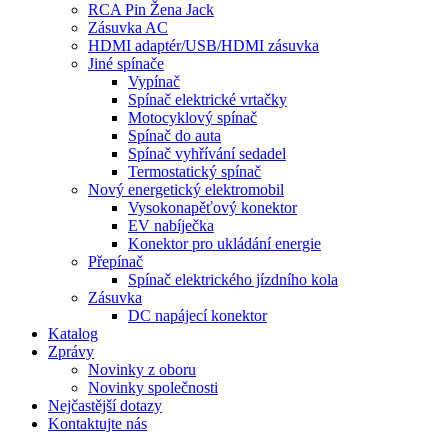
RCA Pin Žena Jack
Zásuvka AC
HDMI adaptér/USB/HDMI zásuvka
Jiné spínače
Vypínač
Spínač elektrické vrtačky
Motocyklový spínač
Spínač do auta
Spínač vyhřívání sedadel
Termostatický spínač
Nový energetický elektromobil
Vysokonapěťový konektor
EV nabíječka
Konektor pro ukládání energie
Přepínač
Spínač elektrického jízdního kola
Zásuvka
DC napájecí konektor
Katalog
Zprávy
Novinky z oboru
Novinky společnosti
Nejčastější dotazy
Kontaktujte nás