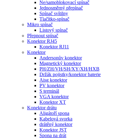
Ne/samoblokovací spínač
Jednosměrný přepínač
Spínač svítilny
Tlačítko-spínač
Mikro spínač
Listový spínač
Přepnout spínač
Konektor RJ45
Konektor RJ11
Konektor
Andersonův konektor
Magnetický konektor
PH/ZH/VH/SH/XY/XH/HXB
Držák pojistky/konektor baterie
Aisg konektor
PV konektor
S terminál
VGA konektor
Konektor XT
Konektor drátu
Aligátoří spona
Kabelová svorka
drátěný konektor
Konektor JST
Spona na drát