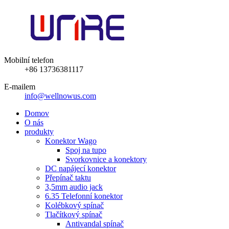
Mobilní telefon
+86 13736381117
E-mailem
info@wellnowus.com
Domov
O nás
produkty
Konektor Wago
Spoj na tupo
Svorkovnice a konektory
DC napájecí konektor
Přepínač taktu
3,5mm audio jack
6.35 Telefonní konektor
Kolébkový spínač
Tlačítkový spínač
Antivandal spínač