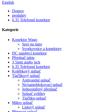
English
Domov
produkty
6.35 Telefonní konektor
Kategorie
Konektor Wago
Spoj na tupo
Svorkovnice a konektory
DC napájecí konektor
Přepínač taktu
3,5mm audio jack
6.35 Telefonní konektor
Kolébkový spínač
Tlačítkový spínač
Antivandal spínač
Ne/samoblokovací spínač
Jednosměrný přepínač
Spínač svítilny
Tlačítko-spínač
Mikro spínač
Listový spínač
Přepnout spínač