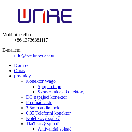
Mobilní telefon
+86 13736381117
E-mailem
info@wellnowus.com
Domov
O nás
produkty
Konektor Wago
Spoj na tupo
Svorkovnice a konektory
DC napájecí konektor
Přepínač taktu
3,5mm audio jack
6.35 Telefonní konektor
Kolébkový spínač
Tlačítkový spínač
Antivandal spínač