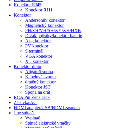
Konektor RJ45
Konektor RJ11
Konektor
Andersonův konektor
Magnetický konektor
PH/ZH/VH/SH/XY/XH/HXB
Držák pojistky/konektor baterie
Aisg konektor
PV konektor
S terminál
VGA konektor
XT konektor
Konektor drátu
Aligátoří spona
Kabelová svorka
drátěný konektor
Konektor JST
Spona na drát
RCA Pin Žena Jack
Zásuvka AC
HDMI adaptér/USB/HDMI zásuvka
Jiné spínače
Vypínač
Spínač elektrické vrtačky