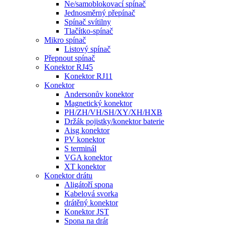
Ne/samoblokovací spínač
Jednosměrný přepínač
Spínač svítilny
Tlačítko-spínač
Mikro spínač
Listový spínač
Přepnout spínač
Konektor RJ45
Konektor RJ11
Konektor
Andersonův konektor
Magnetický konektor
PH/ZH/VH/SH/XY/XH/HXB
Držák pojistky/konektor baterie
Aisg konektor
PV konektor
S terminál
VGA konektor
XT konektor
Konektor drátu
Aligátoří spona
Kabelová svorka
drátěný konektor
Konektor JST
Spona na drát