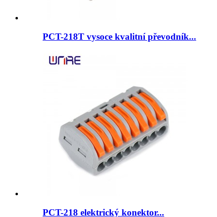
PCT-218T vysoce kvalitní převodník...
PCT-218 elektrický konektor...