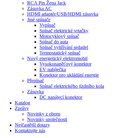
RCA Pin Žena Jack
Zásuvka AC
HDMI adaptér/USB/HDMI zásuvka
Jiné spínače
Vypínač
Spínač elektrické vrtačky
Motocyklový spínač
Spínač do auta
Spínač vyhřívání sedadel
Termostatický spínač
Nový energetický elektromobil
Vysokonapěťový konektor
EV nabíječka
Konektor pro ukládání energie
Přepínač
Spínač elektrického jízdního kola
Zásuvka
DC napájecí konektor
Katalog
Zprávy
Novinky z oboru
Novinky společnosti
Nejčastější dotazy
Kontaktujte nás