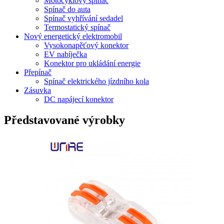
Motocyklový spínač
Spínač do auta
Spínač vyhřívání sedadel
Termostatický spínač
Nový energetický elektromobil
Vysokonapěťový konektor
EV nabíječka
Konektor pro ukládání energie
Přepínač
Spínač elektrického jízdního kola
Zásuvka
DC napájecí konektor
Představované výrobky