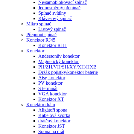
Ne/samoblokovací spínač
Jednosměrný přepínač
Spínač svítilny
Klávesový spínač
Mikro spínač
Listový spínač
Přepnout spínač
Konektor RJ45
Konektor RJ11
Konektor
Andersonův konektor
Magnetický konektor
PH/ZH/VH/SH/XY/XH/HXB
Držák pojistky/konektor baterie
Aisg konektor
PV konektor
S terminál
VGA konektor
Konektor XT
Konektor drátu
Aligátoří spona
Kabelová svorka
drátěný konektor
Konektor JST
Spona na drát