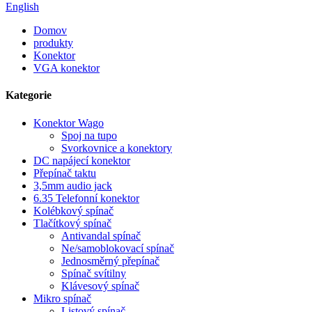
English
Domov
produkty
Konektor
VGA konektor
Kategorie
Konektor Wago
Spoj na tupo
Svorkovnice a konektory
DC napájecí konektor
Přepínač taktu
3,5mm audio jack
6.35 Telefonní konektor
Kolébkový spínač
Tlačítkový spínač
Antivandal spínač
Ne/samoblokovací spínač
Jednosměrný přepínač
Spínač svítilny
Klávesový spínač
Mikro spínač
Listový spínač