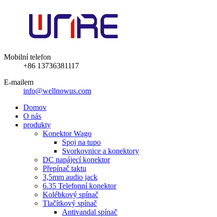
Mobilní telefon
+86 13736381117
E-mailem
info@wellnowus.com
Domov
O nás
produkty
Konektor Wago
Spoj na tupo
Svorkovnice a konektory
DC napájecí konektor
Přepínač taktu
3,5mm audio jack
6.35 Telefonní konektor
Kolébkový spínač
Tlačítkový spínač
Antivandal spínač