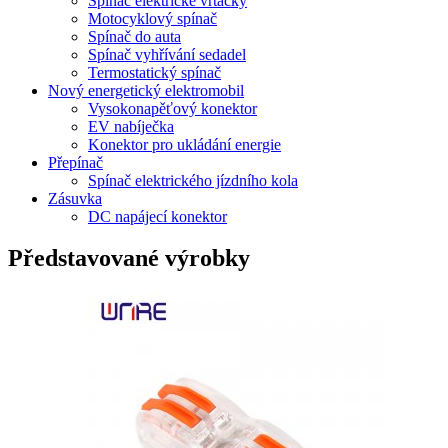
Spínač elektrické vrtačky
Motocyklový spínač
Spínač do auta
Spínač vyhřívání sedadel
Termostatický spínač
Nový energetický elektromobil
Vysokonapěťový konektor
EV nabíječka
Konektor pro ukládání energie
Přepínač
Spínač elektrického jízdního kola
Zásuvka
DC napájecí konektor
Představované výrobky