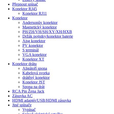
Přepnout spínač
Konektor RJ45
Konektor RJ11
Konektor
Andersonův konektor
Magnetický konektor
PH/ZH/VH/SH/XY/XH/HXB
Držák pojistky/konektor baterie
Aisg konektor
PV konektor
S terminál
VGA konektor
Konektor XT
Konektor drátu
Aligátoří spona
Kabelová svorka
drátěný konektor
Konektor JST
Spona na drát
RCA Pin Žena Jack
Zásuvka AC
HDMI adaptér/USB/HDMI zásuvka
Jiné spínače
Vypínač