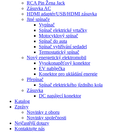
RCA Pin Žena Jack
Zásuvka AC
HDMI adaptér/USB/HDMI zásuvka
Jiné spínače
Vypínač
Spínač elektrické vrtačky
Motocyklový spínač
Spínač do auta
Spínač vyhřívání sedadel
Termostatický spínač
Nový energetický elektromobil
Vysokonapěťový konektor
EV nabíječka
Konektor pro ukládání energie
Přepínač
Spínač elektrického jízdního kola
Zásuvka
DC napájecí konektor
Katalog
Zprávy
Novinky z oboru
Novinky společnosti
Nejčastější dotazy
Kontaktujte nás