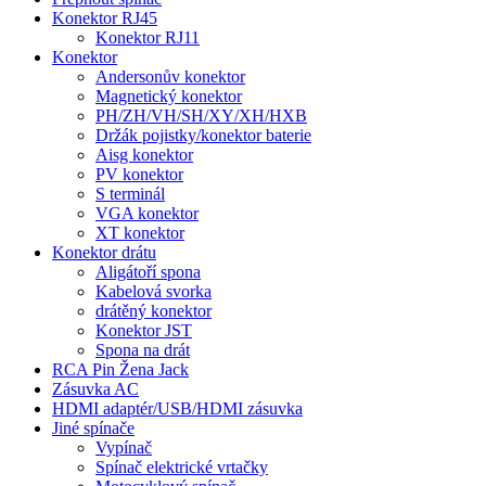
Konektor RJ45
Konektor RJ11
Konektor
Andersonův konektor
Magnetický konektor
PH/ZH/VH/SH/XY/XH/HXB
Držák pojistky/konektor baterie
Aisg konektor
PV konektor
S terminál
VGA konektor
XT konektor
Konektor drátu
Aligátoří spona
Kabelová svorka
drátěný konektor
Konektor JST
Spona na drát
RCA Pin Žena Jack
Zásuvka AC
HDMI adaptér/USB/HDMI zásuvka
Jiné spínače
Vypínač
Spínač elektrické vrtačky