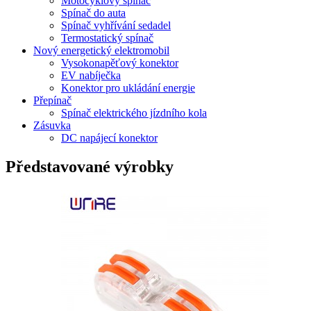
Motocyklový spínač
Spínač do auta
Spínač vyhřívání sedadel
Termostatický spínač
Nový energetický elektromobil
Vysokonapěťový konektor
EV nabíječka
Konektor pro ukládání energie
Přepínač
Spínač elektrického jízdního kola
Zásuvka
DC napájecí konektor
Představované výrobky