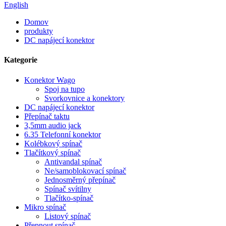
English
Domov
produkty
DC napájecí konektor
Kategorie
Konektor Wago
Spoj na tupo
Svorkovnice a konektory
DC napájecí konektor
Přepínač taktu
3,5mm audio jack
6.35 Telefonní konektor
Kolébkový spínač
Tlačítkový spínač
Antivandal spínač
Ne/samoblokovací spínač
Jednosměrný přepínač
Spínač svítilny
Tlačítko-spínač
Mikro spínač
Listový spínač
Přepnout spínač