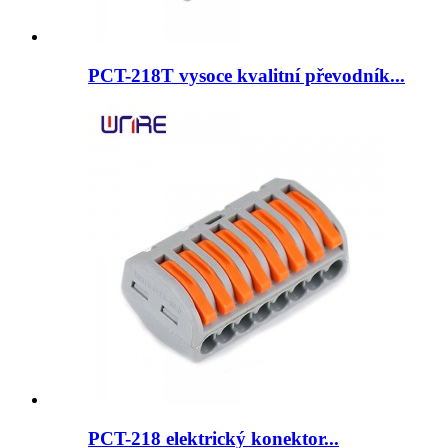
PCT-218T vysoce kvalitní převodník...
PCT-218 elektrický konektor...