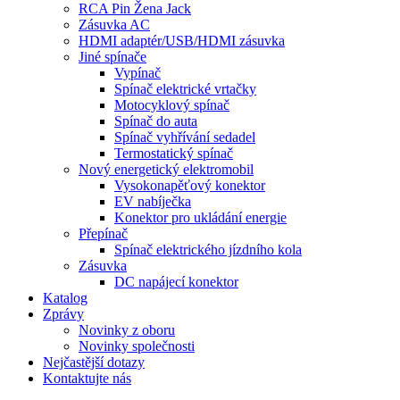
RCA Pin Žena Jack
Zásuvka AC
HDMI adaptér/USB/HDMI zásuvka
Jiné spínače
Vypínač
Spínač elektrické vrtačky
Motocyklový spínač
Spínač do auta
Spínač vyhřívání sedadel
Termostatický spínač
Nový energetický elektromobil
Vysokonapěťový konektor
EV nabíječka
Konektor pro ukládání energie
Přepínač
Spínač elektrického jízdního kola
Zásuvka
DC napájecí konektor
Katalog
Zprávy
Novinky z oboru
Novinky společnosti
Nejčastější dotazy
Kontaktujte nás