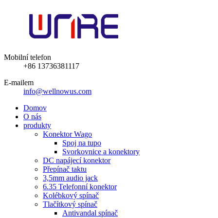
Mobilní telefon
+86 13736381117
E-mailem
info@wellnowus.com
Domov
O nás
produkty
Konektor Wago
Spoj na tupo
Svorkovnice a konektory
DC napájecí konektor
Přepínač taktu
3,5mm audio jack
6.35 Telefonní konektor
Kolébkový spínač
Tlačítkový spínač
Antivandal spínač