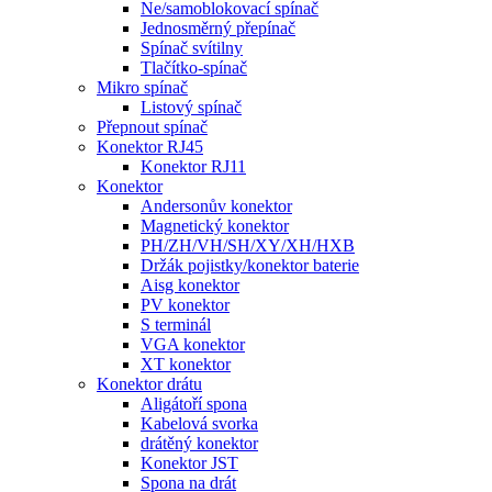
Ne/samoblokovací spínač
Jednosměrný přepínač
Spínač svítilny
Tlačítko-spínač
Mikro spínač
Listový spínač
Přepnout spínač
Konektor RJ45
Konektor RJ11
Konektor
Andersonův konektor
Magnetický konektor
PH/ZH/VH/SH/XY/XH/HXB
Držák pojistky/konektor baterie
Aisg konektor
PV konektor
S terminál
VGA konektor
XT konektor
Konektor drátu
Aligátoří spona
Kabelová svorka
drátěný konektor
Konektor JST
Spona na drát