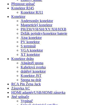
Přepnout spínač
Konektor RJ45
Konektor RJ11
Konektor
Andersonův konektor
Magnetický konektor
PH/ZH/VH/SH/XY/XH/HXB
Držák pojistky/konektor baterie
Aisg konektor
PV konektor
S terminál
VGA konektor
XT konektor
Konektor drátu
Aligátoří spona
Kabelová svorka
drátěný konektor
Konektor JST
Spona na drát
RCA Pin Žena Jack
Zásuvka AC
HDMI adaptér/USB/HDMI zásuvka
Jiné spínače
Vypínač