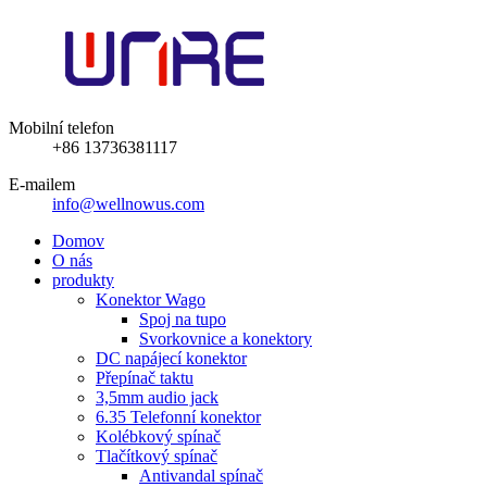
Mobilní telefon
+86 13736381117
E-mailem
info@wellnowus.com
Domov
O nás
produkty
Konektor Wago
Spoj na tupo
Svorkovnice a konektory
DC napájecí konektor
Přepínač taktu
3,5mm audio jack
6.35 Telefonní konektor
Kolébkový spínač
Tlačítkový spínač
Antivandal spínač