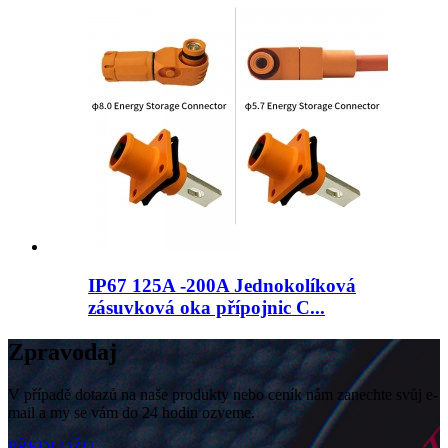
IP67 125A -200A Jednokolíková
zásuvková oka přípojnic C...
Zpravodaj
V případě dotazů na naše produkty nebo ceník nám zanechte svůj e-
mail a my se vám do 24 hodin ozveme.
PŘEDLOŽIT