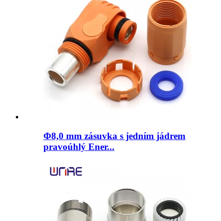
Φ8,0 mm zásuvka s jedním jádrem
pravoúhlý Ener...