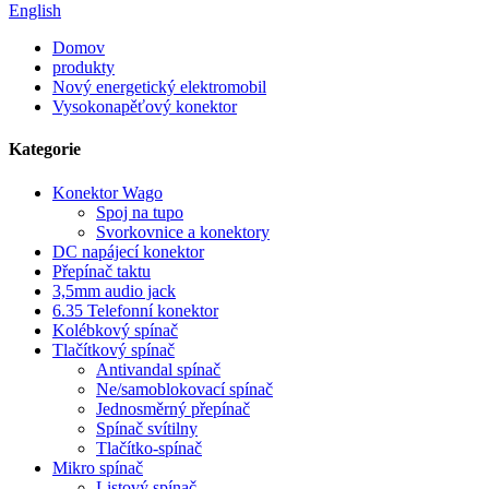
English
Domov
produkty
Nový energetický elektromobil
Vysokonapěťový konektor
Kategorie
Konektor Wago
Spoj na tupo
Svorkovnice a konektory
DC napájecí konektor
Přepínač taktu
3,5mm audio jack
6.35 Telefonní konektor
Kolébkový spínač
Tlačítkový spínač
Antivandal spínač
Ne/samoblokovací spínač
Jednosměrný přepínač
Spínač svítilny
Tlačítko-spínač
Mikro spínač
Listový spínač