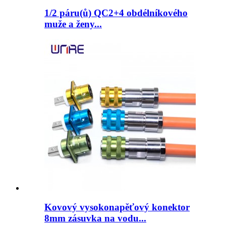
1/2 páru(ů) QC2+4 obdélníkového
muže a ženy...
Kovový vysokonapěťový konektor
8mm zásuvka na vodu...