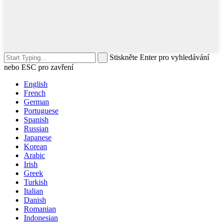
Stiskněte Enter pro vyhledávání
nebo ESC pro zavření
English
French
German
Portuguese
Spanish
Russian
Japanese
Korean
Arabic
Irish
Greek
Turkish
Italian
Danish
Romanian
Indonesian