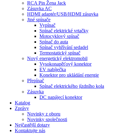
RCA Pin Žena Jack
Zásuvka AC
HDMI adaptér/USB/HDMI zásuvka
Jiné spínače
Vypínač
Spínač elektrické vrtačky
Motocyklový spínač
Spínač do auta
Spínač vyhřívání sedadel
Termostatický spínač
Nový energetický elektromobil
Vysokonapěťový konektor
EV nabíječka
Konektor pro ukládání energie
Přepínač
Spínač elektrického jízdního kola
Zásuvka
DC napájecí konektor
Katalog
Zprávy
Novinky z oboru
Novinky společnosti
Nejčastější dotazy
Kontaktujte nás