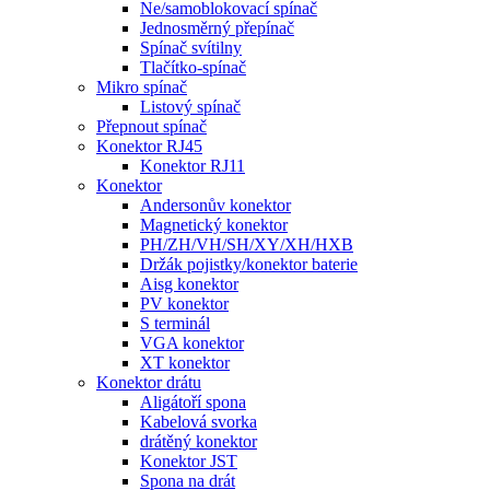
Ne/samoblokovací spínač
Jednosměrný přepínač
Spínač svítilny
Tlačítko-spínač
Mikro spínač
Listový spínač
Přepnout spínač
Konektor RJ45
Konektor RJ11
Konektor
Andersonův konektor
Magnetický konektor
PH/ZH/VH/SH/XY/XH/HXB
Držák pojistky/konektor baterie
Aisg konektor
PV konektor
S terminál
VGA konektor
XT konektor
Konektor drátu
Aligátoří spona
Kabelová svorka
drátěný konektor
Konektor JST
Spona na drát