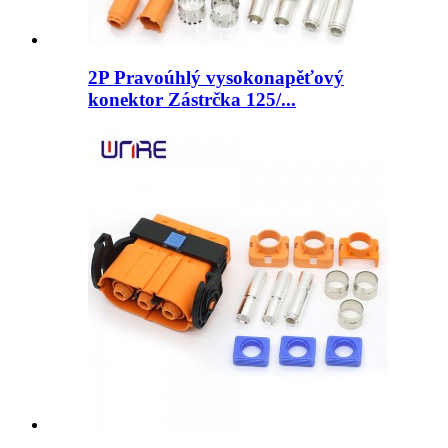
2P Pravoúhlý vysokonapěťový
konektor Zástrčka 125/...