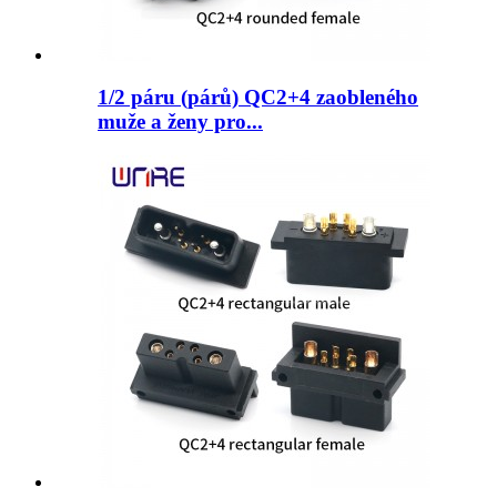
1/2 páru (párů) QC2+4 zaobleného
muže a ženy pro...