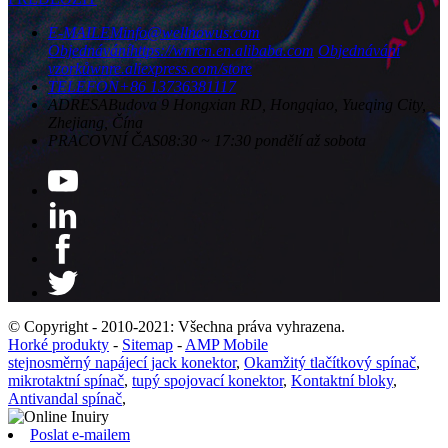
E-MAILEM
info@wellnowus.com
Objednávání
https://wnrcn.en.alibaba.com
Objednávání
vzorků
wnre.aliexpress.com/store
TELEFON
+86 13736381117
ADRESA
Budova 9 Hongxian RD, Hongqiao, Yueqing City,
Zhejiang, Čína
PRACOVNÍ ČAS
08:30 ~ 17:30 pondělí až sobota
© Copyright - 2010-2021: Všechna práva vyhrazena.
Horké produkty
-
Sitemap
-
AMP Mobile
stejnosměrný napájecí jack konektor
,
Okamžitý tlačítkový spínač
,
mikrotaktní spínač
,
tupý spojovací konektor
,
Kontaktní bloky
,
Antivandal spínač
,
Poslat e-mailem