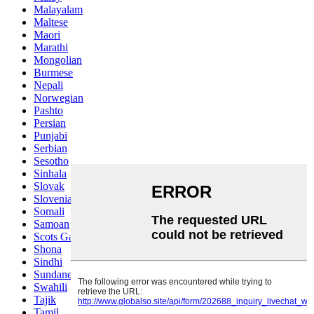
Malayalam
Maltese
Maori
Marathi
Mongolian
Burmese
Nepali
Norwegian
Pashto
Persian
Punjabi
Serbian
Sesotho
Sinhala
Slovak
Slovenian
Somali
Samoan
Scots Gaelic
Shona
Sindhi
Sundanese
Swahili
Tajik
Tamil