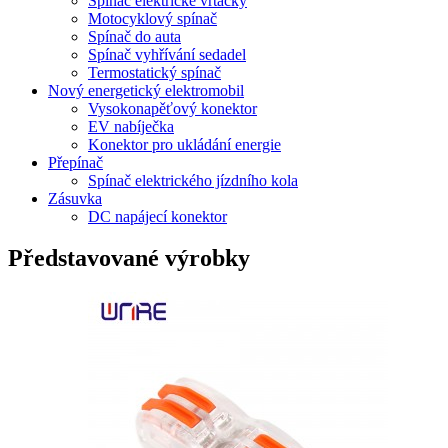
Spínač elektrické vrtačky
Motocyklový spínač
Spínač do auta
Spínač vyhřívání sedadel
Termostatický spínač
Nový energetický elektromobil
Vysokonapěťový konektor
EV nabíječka
Konektor pro ukládání energie
Přepínač
Spínač elektrického jízdního kola
Zásuvka
DC napájecí konektor
Představované výrobky