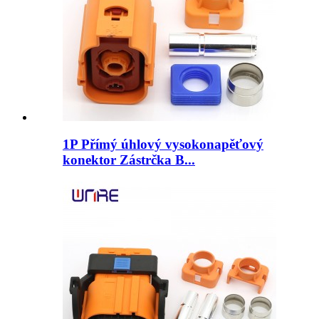
1P Přímý úhlový vysokonapěťový
konektor Zástrčka B...