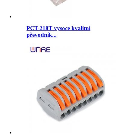
PCT-218T vysoce kvalitní
převodník...