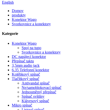
English
Domov
produkty
Konektor Wago
Svorkovnice a konektory
Kategorie
Konektor Wago
Spoj na tupo
Svorkovnice a konektory
DC napájecí konektor
Přepínač taktu
3,5mm audio jack
6.35 Telefonní konektor
Kolébkový spínač
Tlačítkový spínač
Antivandal spínač
Ne/samoblokovací spínač
Jednosměrný přepínač
Spínač svítilny
Klávesový spínač
Mikro spínač
Listový spínač