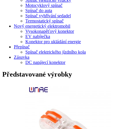
Spínač elektrické vrtačky
Motocyklový spínač
Spínač do auta
Spínač vyhřívání sedadel
Termostatický spínač
Nový energetický elektromobil
Vysokonapěťový konektor
EV nabíječka
Konektor pro ukládání energie
Přepínač
Spínač elektrického jízdního kola
Zásuvka
DC napájecí konektor
Představované výrobky