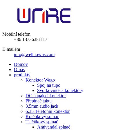
Mobilní telefon
+86 13736381117
E-mailem
info@wellnowus.com
Domov
O nás
produkty
Konektor Wago
Spoj na tupo
Svorkovnice a konektory
DC napájecí konektor
Přepínač taktu
3,5mm audio jack
6.35 Telefonní konektor
Kolébkový spínač
Tlačítkový spínač
Antivandal spínač