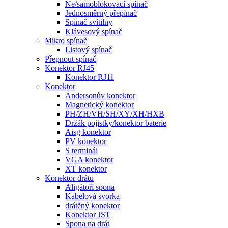
Ne/samoblokovací spínač
Jednosměrný přepínač
Spínač svítilny
Klávesový spínač
Mikro spínač
Listový spínač
Přepnout spínač
Konektor RJ45
Konektor RJ11
Konektor
Andersonův konektor
Magnetický konektor
PH/ZH/VH/SH/XY/XH/HXB
Držák pojistky/konektor baterie
Aisg konektor
PV konektor
S terminál
VGA konektor
XT konektor
Konektor drátu
Aligátoří spona
Kabelová svorka
drátěný konektor
Konektor JST
Spona na drát