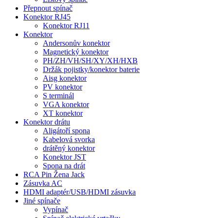
Přepnout spínač
Konektor RJ45
Konektor RJ11
Konektor
Andersonův konektor
Magnetický konektor
PH/ZH/VH/SH/XY/XH/HXB
Držák pojistky/konektor baterie
Aisg konektor
PV konektor
S terminál
VGA konektor
XT konektor
Konektor drátu
Aligátoří spona
Kabelová svorka
drátěný konektor
Konektor JST
Spona na drát
RCA Pin Žena Jack
Zásuvka AC
HDMI adaptér/USB/HDMI zásuvka
Jiné spínače
Vypínač