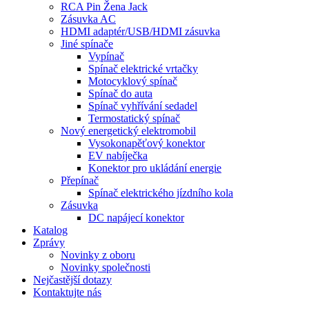
RCA Pin Žena Jack
Zásuvka AC
HDMI adaptér/USB/HDMI zásuvka
Jiné spínače
Vypínač
Spínač elektrické vrtačky
Motocyklový spínač
Spínač do auta
Spínač vyhřívání sedadel
Termostatický spínač
Nový energetický elektromobil
Vysokonapěťový konektor
EV nabíječka
Konektor pro ukládání energie
Přepínač
Spínač elektrického jízdního kola
Zásuvka
DC napájecí konektor
Katalog
Zprávy
Novinky z oboru
Novinky společnosti
Nejčastější dotazy
Kontaktujte nás